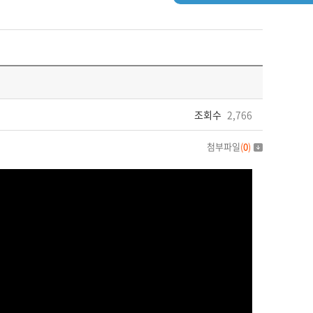
조회수
2,766
첨부파일
(
0
)