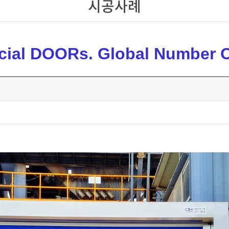
시공사례
cial DOORs. Global Number 