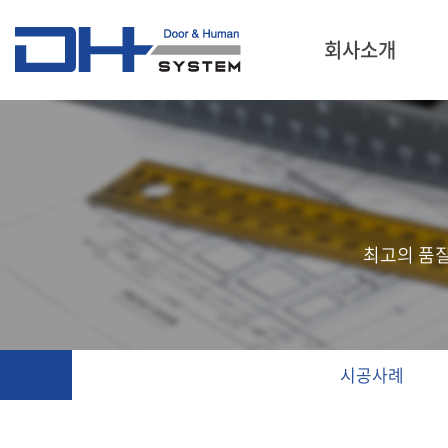
회사소개
최고의 품
시공사례