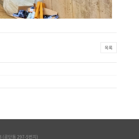
목록
 (공단동 297-5번지)