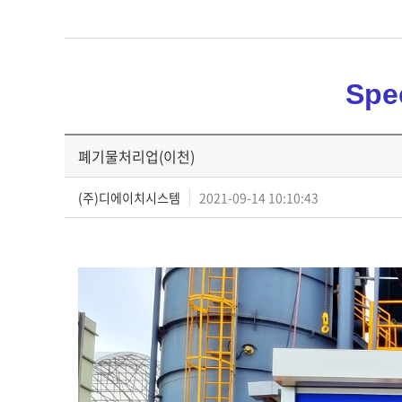
Spe
폐기물처리업(이천)
(주)디에이치시스템
2021-09-14 10:10:43