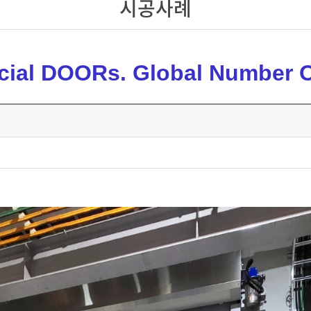
시공사례
cial DOORs. Global Number 