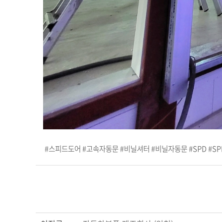
#스피드도어 #고속자동문 #비닐셔터 #비닐자동문 #SPD #SP