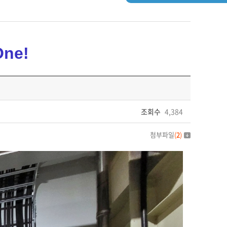
One!
조회수
4,384
첨부파일
(
2
)